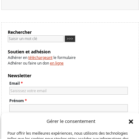
Rechercher
Soutien et adhésion
Adhérer en
téléchargeant
le formulaire
Adhérer ou faire un don
en ligne
Newsletter
Email
*
Prénom
*
Nom
*
Gérer le consentement
Pour offrir les meilleures expériences, nous utilisons des technologies
Combien de fois la lettre A dans le mot LILAS ? 1, 2 ou 3 ?
*
telles que les cookies pour stocker et/ou accéder aux informations des