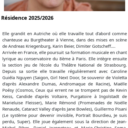
Résidence 2025/2026
Elle grandit en Autriche où elle travaille tout d’abord comme
chanteuse au Burgtheater à Vienne, dans des mises en scène
de Andreas Kriegenburg, Karin Beier, Dimiter Gotscheff….
Arrivée en France, elle poursuit sa formation musicale en chant
lyrique au conservatoire du 8ème à Paris. Elle intègre ensuite
la section jeu de l’école du Théâtre National de Strasbourg.
Depuis sa sortie elle travaille régulièrement avec Caroline
Guiéla Nguyen (Saigon, Girl Next Door, Se souvenir de Violetta
d’après Alexandre Dumas, Andromaque de Racine), Maëlle
Poésy (Cosmos, Ceux qui errent ne se trompent pas de Kevin
Keiss, Candide d’après Voltaire, Purgatoire à Ingolstadt de
Marieluise Fleisser), Marie Rémond (Promenades de Noëlle
Renaude, Cataract Valley d’après Jane Bowles), Guillermo Pisani
(Le système pour devenir invisible, Portrait Bourdieu, Je suis
perdu, Super). Elle joue également sous la direction de Jean-
Michel Ribes, Daniel Jeanneteau et Marie-Christine Soma,